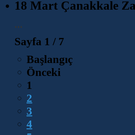
18 Mart Çanakkale Za
...
Sayfa 1 / 7
Başlangıç
Önceki
1
2
3
4