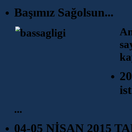
Başımız Sağolsun...
An
sa
ka
20
is
...
04-05 NİSAN 2015 