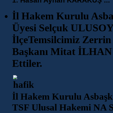
1. Hasan Ayhan KARAKUŞ ...
İl Hakem Kurulu Asbaş
Üyesi Selçuk ULUSOY v
İlçeTemsilcimiz Zerr
Başkanı Mitat İLHAN
Ettiler.
İl Hakem Kurulu Asbaşka
TSF Ulusal Hakemi NA S