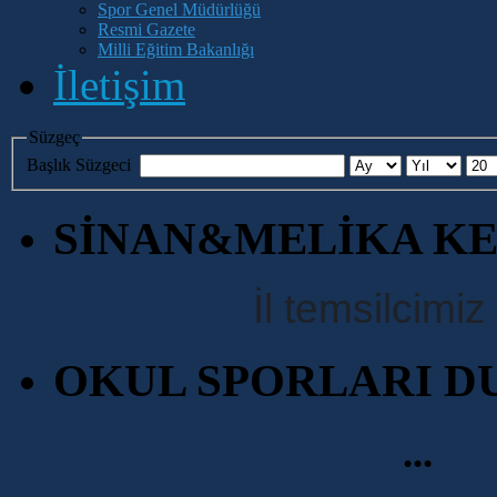
Spor Genel Müdürlüğü
Resmi Gazete
Milli Eğitim Bakanlığı
İletişim
Süzgeç
Başlık Süzgeci
SİNAN&MELİKA KE
İl temsilcimiz .
OKUL SPORLARI D
...