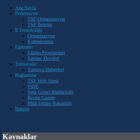
Ana Sayfa
Federasyon
TSF Organizasyon
TSF İletişim
İl Temsilciliği
Organizasyon
Kulüplerimiz
Eğitimler
Eğitim Programları
Satranç Dersleri
Turnuvalar
Turnuva Haberleri
Bağlantılar
TSF Web Sitesi
FIDE
Spor Genel Müdürlüğü
Resmi Gazete
Milli Eğitim Bakanlığı
İletişim
Kaynaklar