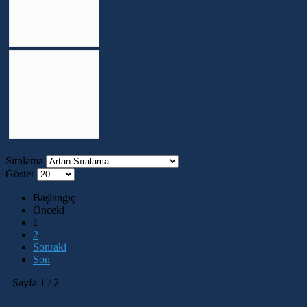
Sıralama
Göster
Başlangıç
Önceki
1
2
Sonraki
Son
Sayfa 1 / 2