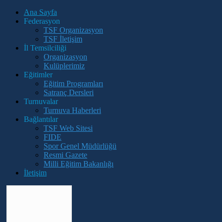
Ana Sayfa
Federasyon
TSF Organizasyon
TSF İletişim
İl Temsilciliği
Organizasyon
Kulüplerimiz
Eğitimler
Eğitim Programları
Satranç Dersleri
Turnuvalar
Turnuva Haberleri
Bağlantılar
TSF Web Sitesi
FIDE
Spor Genel Müdürlüğü
Resmi Gazete
Milli Eğitim Bakanlığı
İletişim