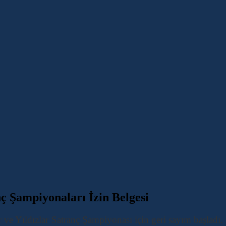
ç Şampiyonaları İzin Belgesi
 ve Yıldızlar Satranç Şampiyonası için geri sayım başladı