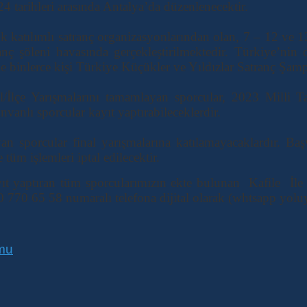
 tarihleri arasında Antalya’da düzenlenecektir.
 katılımlı satranç organizasyonlarından olan, 7 – 12 ve 13
anç şöleni havasında gerçekleştirilmektedir. Türkiye’nin d
ile binlerce kişi Türkiye Küçükler ve Yıldızlar Satranç Şam
l/İlçe Yarışmalarını tamamlayan sporcular, 2023 Milli 
vanlı sporcular kayıt yaptırabileceklerdir.
yan sporcular final yarışmalarına katılamayacaklardır. Baş
tüm işlemleri iptal edilecektir.
ıt yaptıran tüm sporcularımızın ekte bulunan Kafile İl
 770 65 58 numaralı telefona dijital olarak (whtsapp yoluy
rmu