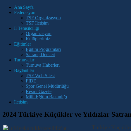
Ana Sayfa
Federasyon
TSF Organizasyon
TSF İletişim
İl Temsilciliği
Organizasyon
Kulüplerimiz
Eğitimler
Eğitim Programları
Satranç Dersleri
Turnuvalar
Turnuva Haberleri
Bağlantılar
TSF Web Sitesi
FIDE
Spor Genel Müdürlüğü
Resmi Gazete
Milli Eğitim Bakanlığı
İletişim
2024 Türkiye Küçükler ve Yıldızlar Satran
Türkiye Küçükler