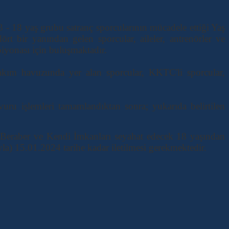
 - 18 yaş grubu satranç sporcularının mücadele ettiği Yaş
ört bir yanından gelen sporcular, aileler, antrenörler ve
piyonası için buluşmaktadır.
Takım havuzunda yer alan sporcular, KKTC'li sporcular,
vuru işlemleri tamamlandıktan sonra; yukarıda belirtilen
e Beraber ve Kendi İmkanları seyahat edecek 18 yaşından
la) 15.01.2024 tarihe kadar iletilmesi gerekmektedir.