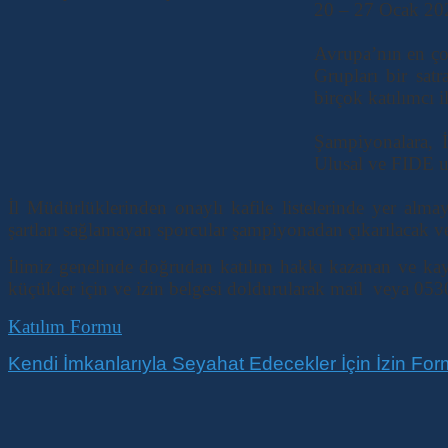
20 – 27 Ocak 2024
Avrupa’nın en çok
Grupları bir satr
birçok katılımcı 
Şampiyonalara, İ
Ulusal ve FIDE un
İl Müdürlüklerinden onaylı kafile listelerinde yer alma
şartları sağlamayan sporcular şampiyonadan çıkarılacak ve 
İlimiz genelinde doğrudan katılım hakkı kazanan ve kay
küçükler için ve izin belgesi doldurularak mail veya 0530
Katılım Formu
Kendi İmkanlarıyla Seyahat Edecekler İçin İzin Fo