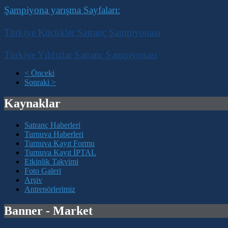
Şampiyona yarışma Sayfaları:
Türkiye Küçükler Satranç Şampiyonası
Türkiye Yıldızlar Satranç Şampiyonası
< Önceki
Sonraki >
Kaynaklar
Satranç Haberleri
Turnuva Haberleri
Turnuva Kayıt Formu
Turnuva Kayıt İPTAL
Etkinlik Takvimi
Foto Galeri
Arşiv
Antrenörlerimiz
Banner - Market