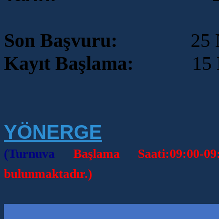
Son Başvuru:
25
N
Kayıt Başlama:
15 Nisa
YÖNERGE
(Turnuva
Başlama Saati:09:00-
bulunmaktadır.)