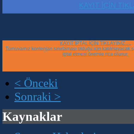
KAYIT İÇİN TIK
KAYIT İPTAL İÇİN TIKLAYINIZ….
Turnuvamız kontenjan sınırlaması olduğu için katılmayacak sp
iptal etmesi önemle rica olunur.
< Önceki
Sonraki >
Kaynaklar