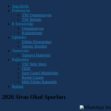
Ana Sayfa
Federasyon
TSF Organizasyon
TSF İletişim
İl Temsilciliği
Organizasyon
Kulüplerimiz
Eğitimler
Eğitim Programları
Satranç Dersleri
Turnuvalar
Turnuva Haberleri
Bağlantılar
TSF Web Sitesi
FIDE
Spor Genel Müdürlüğü
Resmi Gazete
Milli Eğitim Bakanlığı
İletişim
2026 Sivas Okul Sporları