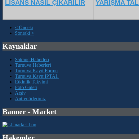
LİSANS NASIL ÇIKARILIR
YARIŞMA TAL
< Önceki
Sonraki >
Kaynaklar
Satranç Haberleri
Turnuva Haberleri
Turnuva Kayıt Formu
Turnuva Kayıt İPTAL
Etkinlik Takvimi
Foto Galeri
Arşiv
Antrenörlerimiz
Banner - Market
Hakemler