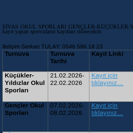
SİVAS OKUL SPORLARI GENÇLER-KÜÇÜKLER-YILDIZL
kayıt yapan sporcuların kayıtları silinecektir.
İletişim Serkan TULAY: 0546 586 18 23
Turnuva
Turnuva
Kayıt Linki
Tarihi
Küçükler-
21.02.2026-
Kayıt için
Yıldızlar Okul
22.02.2026
tıklayınız…
Sporları
Gençler Okul
07.02.2026-
Kayıt için
Sporları
08.02.2026
tıklayınız…