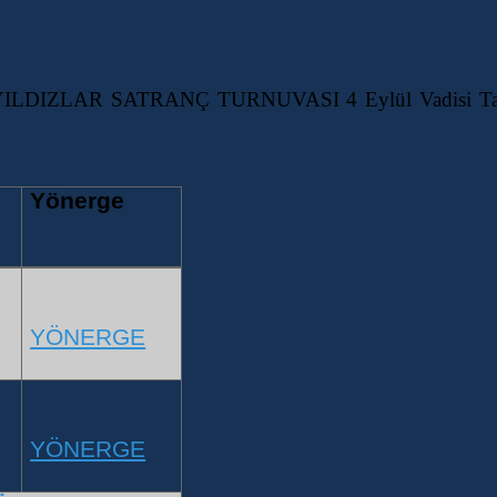
AR SATRANÇ TURNUVASI 4 Eylül Vadisi Taha Akgül
Yönerge
YÖNERGE
YÖNERGE