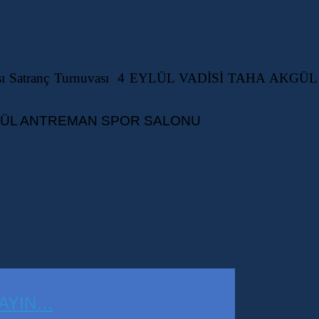
im Haftası Satranç Turnuvası 4 EYLÜL VADİSİ TAHA 
KGÜL ANTREMAN SPOR SALONU
LAYIN…