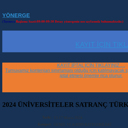
YÖNERGE
(Turnuva
Başlama Saati:09:00-09:30 Detay yönergenin son sayfasında bulunmaktadır.)
KAYIT İÇİN TIK
KAYIT İPTAL İÇİN TIKLAYINIZ….
Turnuvamız kontenjan sınırlaması olduğu için katılmayacak sp
iptal etmesi önemle rica olunur.
2024 ÜNİVERSİTELER SATRANÇ TÜR
Tarih:
13-17 Mayıs 2024
Kategori:
GENEL VE KADIN KATEGORİLERİ