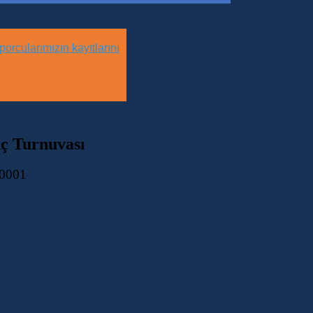
orcularımızın kayıtlarını
nç Turnuvası