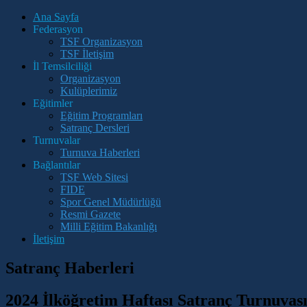
Ana Sayfa
Federasyon
TSF Organizasyon
TSF İletişim
İl Temsilciliği
Organizasyon
Kulüplerimiz
Eğitimler
Eğitim Programları
Satranç Dersleri
Turnuvalar
Turnuva Haberleri
Bağlantılar
TSF Web Sitesi
FIDE
Spor Genel Müdürlüğü
Resmi Gazete
Milli Eğitim Bakanlığı
İletişim
Satranç Haberleri
2024 İlköğretim Haftası Satranç Turnuvas