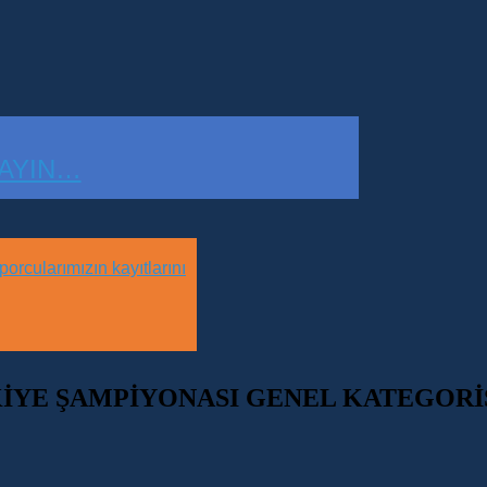
LAYIN…
orcularımızın kayıtlarını
KİYE ŞAMPİYONASI GENEL KATEGORİ