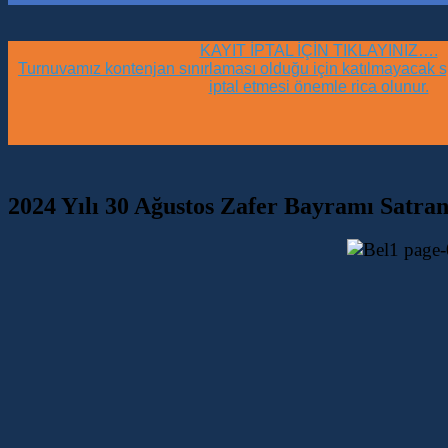
KAYIT İPTAL İÇİN TIKLAYINIZ….
Turnuvamız kontenjan sınırlaması olduğu için katılmayacak sp
iptal etmesi önemle rica olunur.
2024 Yılı 30 Ağustos Zafer Bayramı Satra