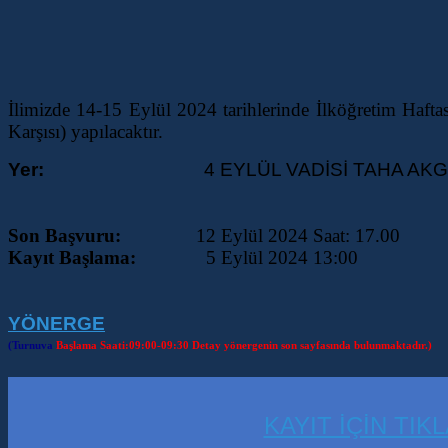
İlimizde 14-15 Eylül 2024 tarihlerinde İlköğret
Karşısı) yapılacaktır.
Yer:
4
EYLÜL VADİSİ TAHA A
Son Başvuru:
12
Eylül 2024 Saat: 17.00
Kayıt Başlama:
5 Eylül 2024 13:00
YÖNERGE
(Turnuva
Başlama Saati:09:00-09:30 Detay yönergenin son sayfasında bulunmaktadır.)
KAYIT İÇİN TIK