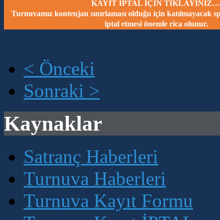
KAYIT İPTAL İÇİN TIKLAYINIZ…
Turnuvamız kontenjan sınırlaması olduğu için katılmayacak spo
iptal etmesi önemle rica olunur.
< Önceki
Sonraki >
Kaynaklar
Satranç Haberleri
Turnuva Haberleri
Turnuva Kayıt Formu