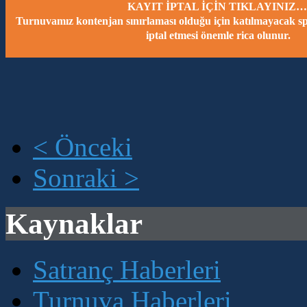
KAYIT İPTAL İÇİN TIKLAYINIZ…
Turnuvamız kontenjan sınırlaması olduğu için katılmayacak spo
iptal etmesi önemle rica olunur.
< Önceki
Sonraki >
Kaynaklar
Satranç Haberleri
Turnuva Haberleri