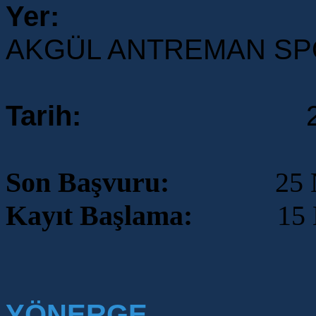
Yer:
AKGÜL ANTREMAN SP
Tarih:
27-28 
Son Başvuru:
25
N
Kayıt Başlama:
15 Nisa
YÖNERGE