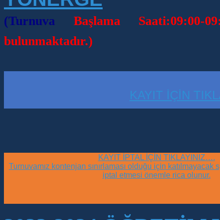
(Turnuva
Başlama Saati:09:00-
bulunmaktadır.)
KAYIT İÇİN TIK
KAYIT İPTAL İÇİN TIKLAYINIZ….
Turnuvamız kontenjan sınırlaması olduğu için katılmayacak sp
iptal etmesi önemle rica olunur.