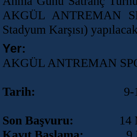
Anma Günü Satranç Turn
AKGÜL ANTREMAN SPO
Stadyum Karşısı) yapılacak
Yer:
AKGÜL ANTREMAN SP
Tarih:
9
-
Son Başvuru:
14
Kayıt Başlama:
9 Mart