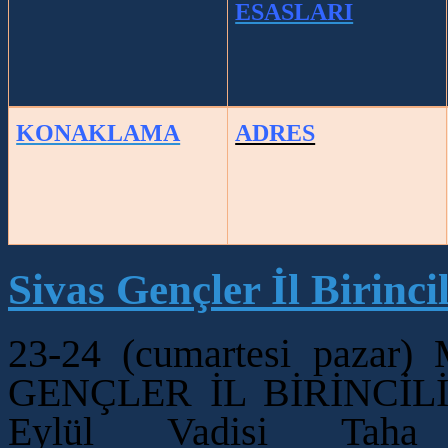
ESASLARI
KONAKLAMA
ADRES
Sivas Gençler İl Birincil
23-24 (cumartesi pazar)
GENÇLER İL BİRİNCİL
Eylül Vadisi Tah