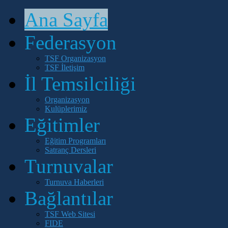
Ana Sayfa
Federasyon
TSF Organizasyon
TSF İletişim
İl Temsilciliği
Organizasyon
Kulüplerimiz
Eğitimler
Eğitim Programları
Satranç Dersleri
Turnuvalar
Turnuva Haberleri
Bağlantılar
TSF Web Sitesi
FIDE