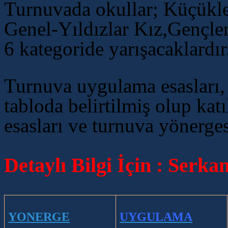
Turnuvada okullar; Küçükle
Genel-Yıldızlar Kız,Gençle
6 kategoride yarışacaklardır
Turnuva uygulama esasları,
tabloda belirtilmiş olup ka
esasları ve turnuva yönerge
Detaylı Bilgi İçin : Ser
YONERGE
UYGULAMA