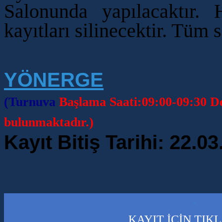
Salonunda yapılacaktır. 
kayıtları silinecektir. Tüm 
YÖNERGE
(Turnuva
Başlama Saati:09:00-09:30 De
bulunmaktadır.)
Kayıt Bitiş Tarihi: 22.0
KAYIT İÇİN TIK