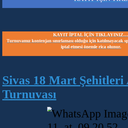
KAYIT İPTAL İÇİN TIKLAYINIZ…
Turnuvamız kontenjan sınırlaması olduğu için katılmayacak spo
iptal etmesi önemle rica olunur.
Sivas 18 Mart Şehitler
Turnuvası